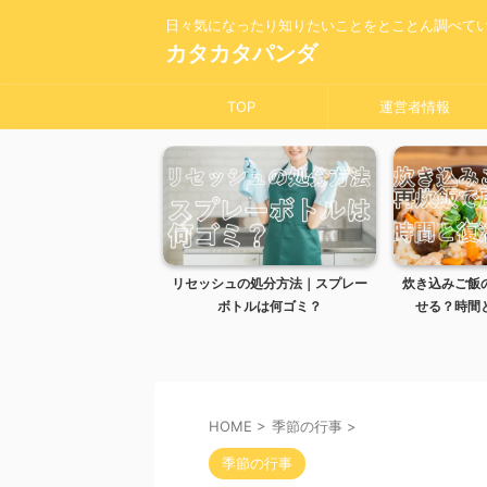
日々気になったり知りたいことをとことん調べて
カタカタパンダ
TOP
運営者情報
オキシ漬けしても大丈
リセッシュの処分方法｜スプレー
炊き込みご飯
敗しないコツを解説
ボトルは何ゴミ？
せる？時間と
HOME
>
季節の行事
>
季節の行事