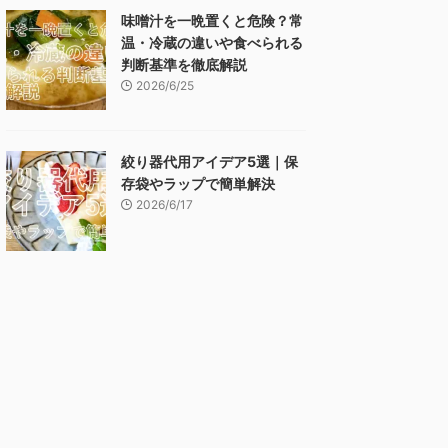
味噌汁を一晩置くと危険？常
温・冷蔵の違いや食べられる
判断基準を徹底解説
2026/6/25
絞り器代用アイデア5選｜保
存袋やラップで簡単解決
2026/6/17