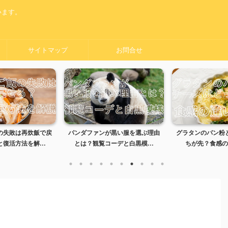
います。
サイトマップ
お問合せ
の失敗は再炊飯で戻
パンダファンが黒い服を選ぶ理由
グラタンのパン粉
復活方法を解...
とは？観覧コーデと白黒模...
ちが先？食感の