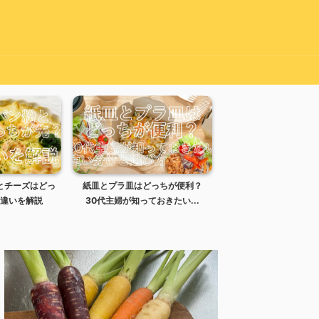
とチーズはどっ
紙皿とプラ皿はどっちが便利？
カップ焼きそばで湯切
違いを解説
30代主婦が知っておきたい...
らどうする？失敗時の