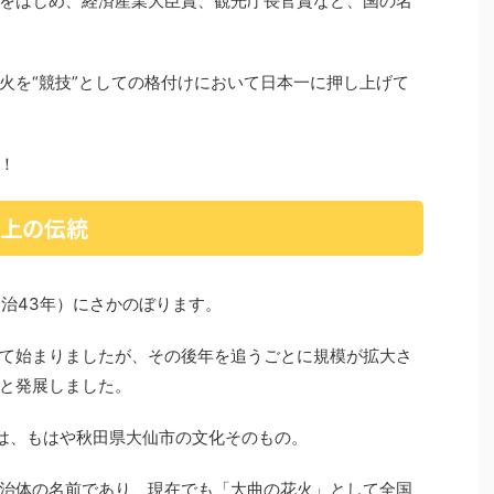
をはじめ、経済産業大臣賞、観光庁長官賞など、国の名
火を“競技”としての格付けにおいて日本一に押し上げて
！
以上の伝統
明治43年）にさかのぼります。
て始まりましたが、その後年を追うごとに規模が拡大さ
と発展しました。
会は、もはや秋田県大仙市の文化そのもの。
治体の名前であり、現在でも「大曲の花火」として全国