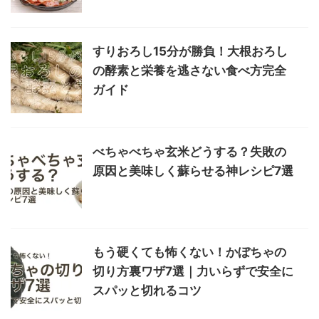
すりおろし15分が勝負！大根おろし
の酵素と栄養を逃さない食べ方完全
ガイド
べちゃべちゃ玄米どうする？失敗の
原因と美味しく蘇らせる神レシピ7選
もう硬くても怖くない！かぼちゃの
切り方裏ワザ7選｜力いらずで安全に
スパッと切れるコツ