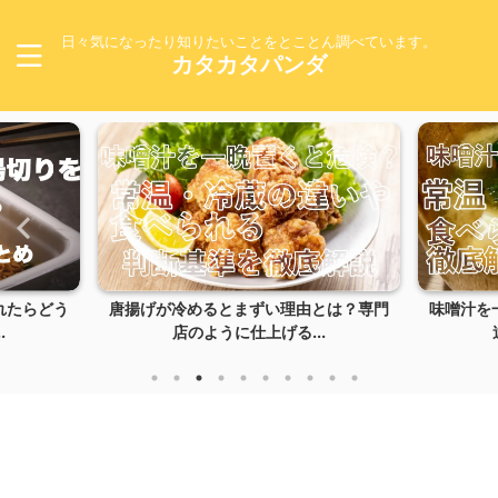
日々気になったり知りたいことをとことん調べています。
カタカタパンダ
れたらどう
唐揚げが冷めるとまずい理由とは？専門
味噌汁を
.
店のように仕上げる...