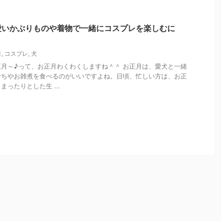
愛いかぶりものや着物で一緒にコスプレを楽しむに
月
,
コスプレ
,
犬
月～♪って、お正月わくわくしますね＾＾ お正月は、愛犬と一緒
せちやお雑煮を食べるのがいいですよね。日頃、忙しい方は、お正
ったりとした生 ...