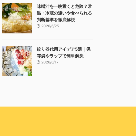
味噌汁を一晩置くと危険？常
温・冷蔵の違いや食べられる
判断基準を徹底解説
2026/6/25
絞り器代用アイデア5選｜保
存袋やラップで簡単解決
2026/6/17