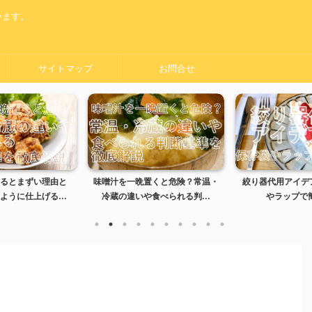
います。
サイトマップ
お問合せ
晩置くと危険？常温・
絞り器代用アイデア5選｜保存袋
黒い服をオキシ
や食べられる判...
やラップで簡単解決
夫？失敗しな