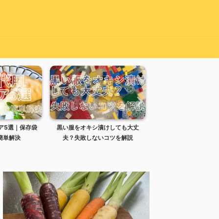
漬けしても大丈
リセッシュの処分方法｜スプレー
炊き込みご飯の失敗
いコツを解説
ボトルは何ゴミ？
せる？時間と復活方法