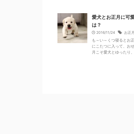
愛犬とお正月に可
は？
2016/11/24
お正
も～い～くつ寝るとお正
にこたつに入って、お
月こそ愛犬とゆったり、ま