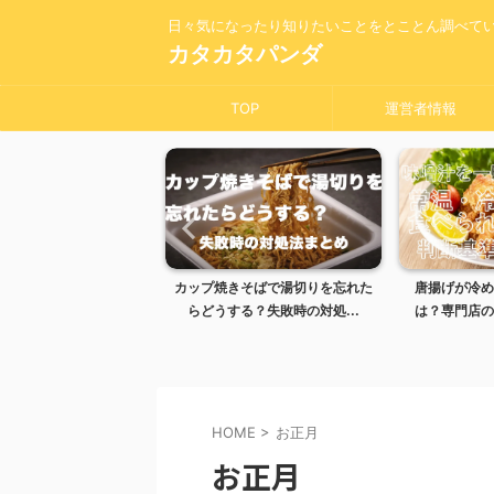
日々気になったり知りたいことをとことん調べて
カタカタパンダ
TOP
運営者情報
焼きそばで湯切りを忘れた
唐揚げが冷めるとまずい理由と
味噌汁を一
する？失敗時の対処...
は？専門店のように仕上げる...
冷蔵の違い
HOME
>
お正月
お正月