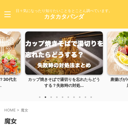
日々気になったり知りたいことをとことん調べています。
カタカタパンダ
カップ焼きそばで湯切りを忘れたらどう
唐揚げが冷めると
する？失敗時の対処...
店のように
HOME
>
魔女
魔女