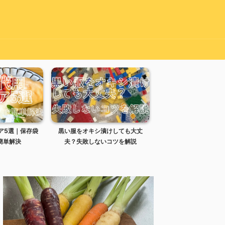
けしても大丈
リセッシュの処分方法｜スプレー
炊き込みご飯の失敗は
コツを解説
ボトルは何ゴミ？
せる？時間と復活方法