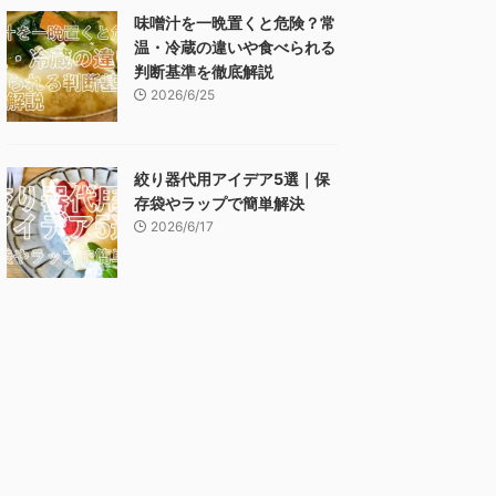
味噌汁を一晩置くと危険？常
温・冷蔵の違いや食べられる
判断基準を徹底解説
2026/6/25
絞り器代用アイデア5選｜保
存袋やラップで簡単解決
2026/6/17