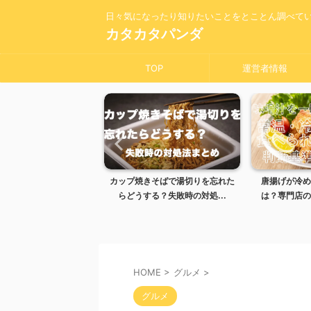
日々気になったり知りたいことをとことん調べて
カタカタパンダ
TOP
運営者情報
きそばで湯切りを忘れた
唐揚げが冷めるとまずい理由と
味噌汁を一晩
る？失敗時の対処...
は？専門店のように仕上げる...
冷蔵の違いや
HOME
>
グルメ
>
グルメ