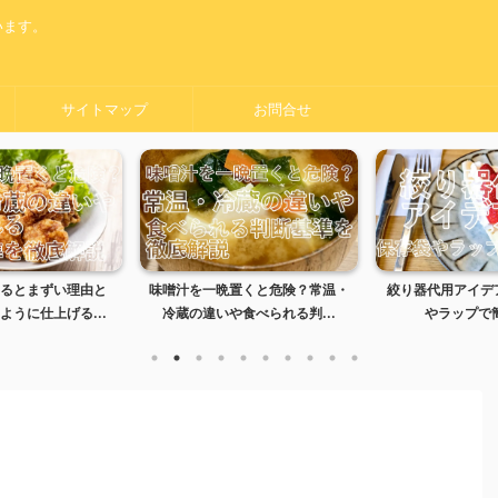
います。
サイトマップ
お問合せ
置くと危険？常温・
絞り器代用アイデア5選｜保存袋
黒い服をオキシ漬
食べられる判...
やラップで簡単解決
夫？失敗しない