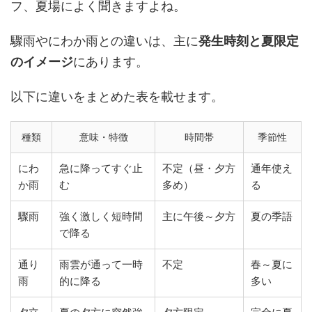
フ、夏場によく聞きますよね。
驟雨やにわか雨との違いは、主に
発生時刻と夏限定
のイメージ
にあります。
以下に違いをまとめた表を載せます。
種類
意味・特徴
時間帯
季節性
にわ
急に降ってすぐ止
不定（昼・夕方
通年使え
か雨
む
多め）
る
驟雨
強く激しく短時間
主に午後～夕方
夏の季語
で降る
通り
雨雲が通って一時
不定
春～夏に
雨
的に降る
多い