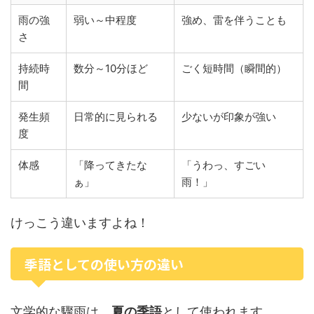
雨の強
弱い～中程度
強め、雷を伴うことも
さ
持続時
数分～10分ほど
ごく短時間（瞬間的）
間
発生頻
日常的に見られる
少ないが印象が強い
度
体感
「降ってきたな
「うわっ、すごい
ぁ」
雨！」
けっこう違いますよね！
季語としての使い方の違い
文学的な驟雨は、
夏の季語
として使われます。