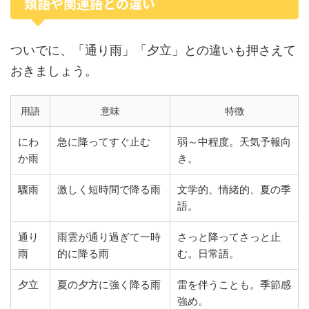
類語や関連語との違い
ついでに、「通り雨」「夕立」との違いも押さえて
おきましょう。
用語
意味
特徴
にわ
急に降ってすぐ止む
弱～中程度。天気予報向
か雨
き。
驟雨
激しく短時間で降る雨
文学的、情緒的、夏の季
語。
通り
雨雲が通り過ぎて一時
さっと降ってさっと止
雨
的に降る雨
む。日常語。
夕立
夏の夕方に強く降る雨
雷を伴うことも。季節感
強め。