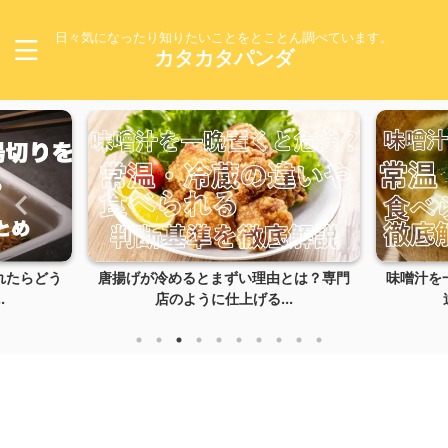
日々気になったり知りたいことをとことん調べています。
カタカタパンダ
れたらどう
唐揚げが冷めるとまずい理由とは？専門
味噌汁を
.
店のように仕上げる...