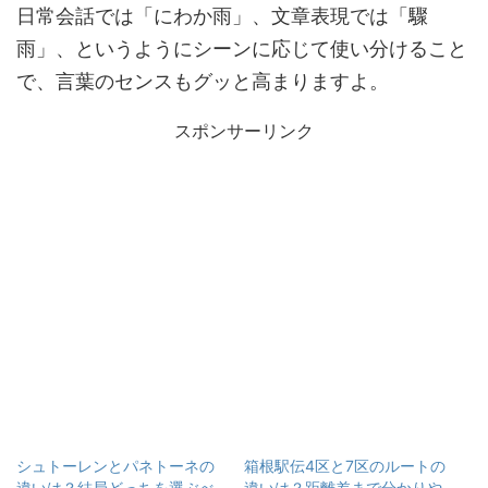
日常会話では「にわか雨」、文章表現では「驟
雨」、というようにシーンに応じて使い分けること
で、言葉のセンスもグッと高まりますよ。
スポンサーリンク
シュトーレンとパネトーネの
箱根駅伝4区と7区のルートの
違いは？結局どっちを選ぶべ
違いは？距離差まで分かりや