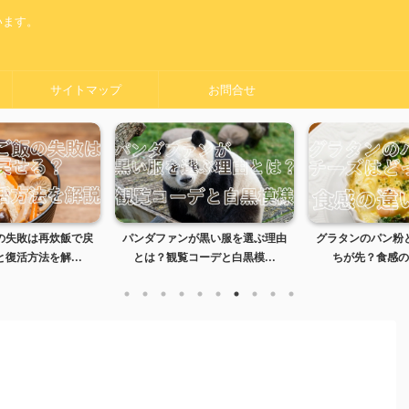
います。
サイトマップ
お問合せ
の失敗は再炊飯で戻
パンダファンが黒い服を選ぶ理由
グラタンのパン粉
復活方法を解...
とは？観覧コーデと白黒模...
ちが先？食感の