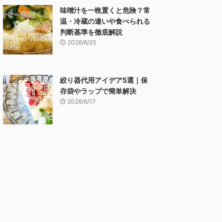
味噌汁を一晩置くと危険？常
温・冷蔵の違いや食べられる
判断基準を徹底解説
2026/6/25
絞り器代用アイデア5選｜保
存袋やラップで簡単解決
2026/6/17