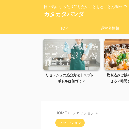
日々気になったり知りたいことをとことん調べて
カタカタパンダ
TOP
運営者情報
オキシ漬けしても大丈
リセッシュの処分方法｜スプレー
炊き込みご飯
敗しないコツを解説
ボトルは何ゴミ？
せる？時間と
HOME
>
ファッション
>
ファッション