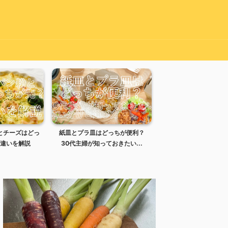
とチーズはどっ
紙皿とプラ皿はどっちが便利？
カップ焼きそばで湯切
違いを解説
30代主婦が知っておきたい...
らどうする？失敗時の