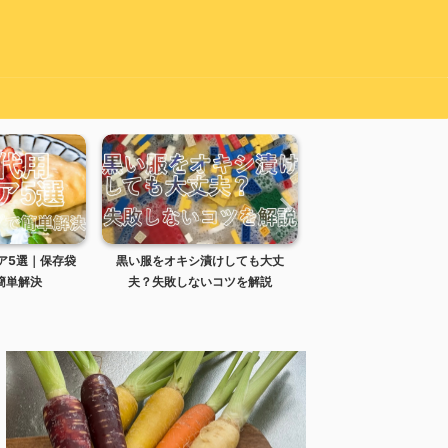
けしても大丈
リセッシュの処分方法｜スプレー
炊き込みご飯の失敗は
コツを解説
ボトルは何ゴミ？
せる？時間と復活方法