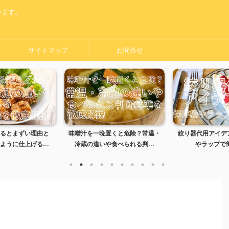
います。
サイトマップ
お問合せ
置くと危険？常温・
絞り器代用アイデア5選｜保存袋
黒い服をオキシ漬
食べられる判...
やラップで簡単解決
夫？失敗しない