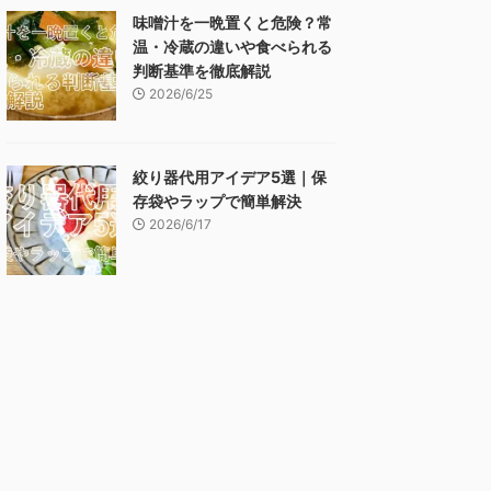
味噌汁を一晩置くと危険？常
温・冷蔵の違いや食べられる
判断基準を徹底解説
2026/6/25
絞り器代用アイデア5選｜保
存袋やラップで簡単解決
2026/6/17