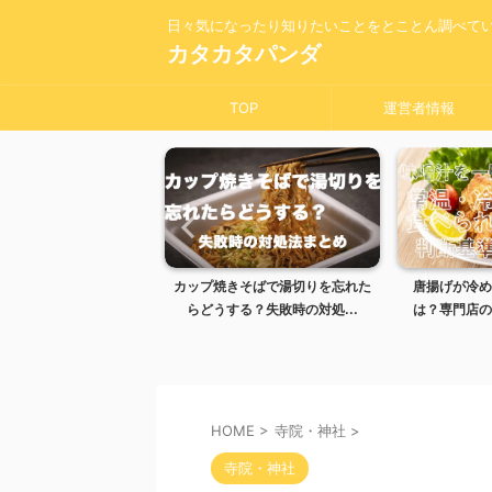
日々気になったり知りたいことをとことん調べて
カタカタパンダ
TOP
運営者情報
きそばで湯切りを忘れた
唐揚げが冷めるとまずい理由と
味噌汁を一晩
る？失敗時の対処...
は？専門店のように仕上げる...
冷蔵の違いや
HOME
>
寺院・神社
>
寺院・神社