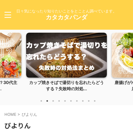
日々気になったり知りたいことをとことん調べています。
カタカタパンダ
湯切りを忘れたらどう
唐揚げが冷めるとまずい理由とは？専門
時の対処...
店のように仕上げる...
HOME
>
ぴよりん
ぴよりん