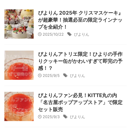
ぴよりん 2025年 クリスマスケーキ』
が超豪華！抽選必至の限定ラインナッ
プを全紹介！
2025/10/22
ぴよりん
ぴよりんアトリエ限定！ひよりの手作
りクッキー缶がかわいすぎて即完の予
感！？
2025/9/5
ぴよりん
ぴよりんファン必見！KITTE丸の内
「名古屋ポップアップストア」で限定
セット販売
2025/9/3
ぴよりん