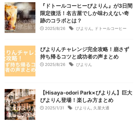
『ドトールコーヒーぴよりん』が3日間
限定復活！名古屋でしか味わえない奇
跡のコラボとは？
2025/8/26
ぴよりん
,
ドトールコーヒー
ぴよりんチャレンジ完全攻略！崩さず
持ち帰るコツと成功者の声まとめ
2025/8/26
ぴよりん
【Hisaya-odori Park×ぴよりん】巨大
ぴよりん登場！楽しみ方まとめ
2025/1/31
ぴよりん
,
久屋大通