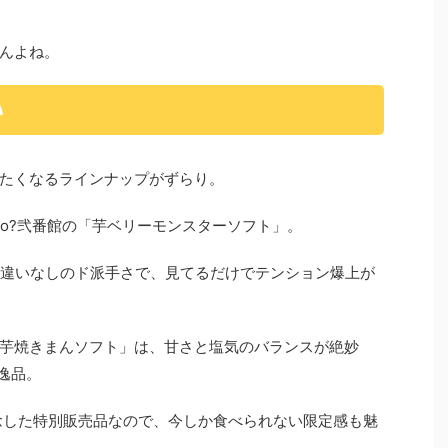
んよね。
い
たくなるラインナップがずらり。
Co?弐番館の「芋ベリーモンスターソフト」。
間違いなしのド派手さで、見てるだけでテンション爆上が
厚蜜芋焼きまんソフト」は、甘さと塩気のバランスが絶妙
逸品。
念した特別販売品なので、今しか食べられない限定感も魅