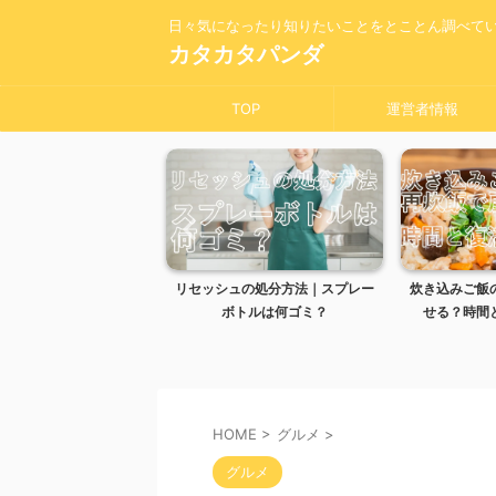
日々気になったり知りたいことをとことん調べて
カタカタパンダ
TOP
運営者情報
オキシ漬けしても大丈
リセッシュの処分方法｜スプレー
炊き込みご飯
敗しないコツを解説
ボトルは何ゴミ？
せる？時間と
HOME
>
グルメ
>
グルメ