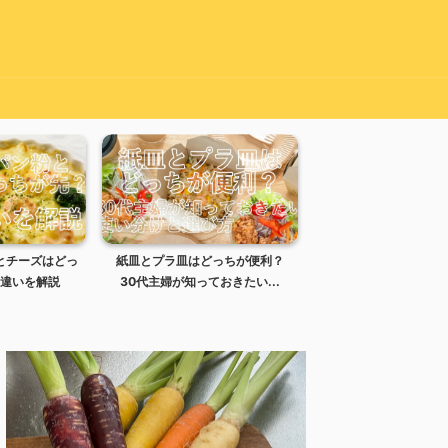
とチーズはどっ
紙皿とプラ皿はどっちが便利？
カップ焼きそばで湯切
違いを解説
30代主婦が知っておきたい...
らどうする？失敗時の