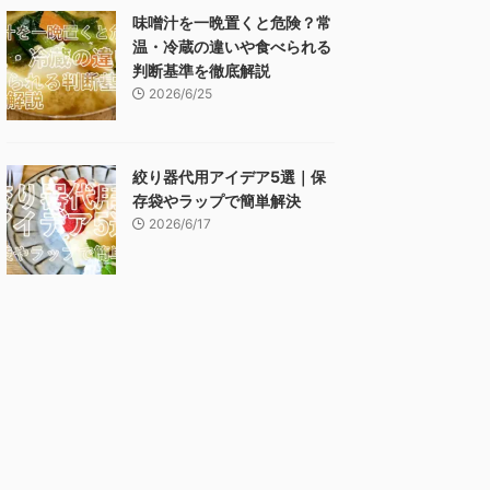
味噌汁を一晩置くと危険？常
温・冷蔵の違いや食べられる
判断基準を徹底解説
2026/6/25
絞り器代用アイデア5選｜保
存袋やラップで簡単解決
2026/6/17