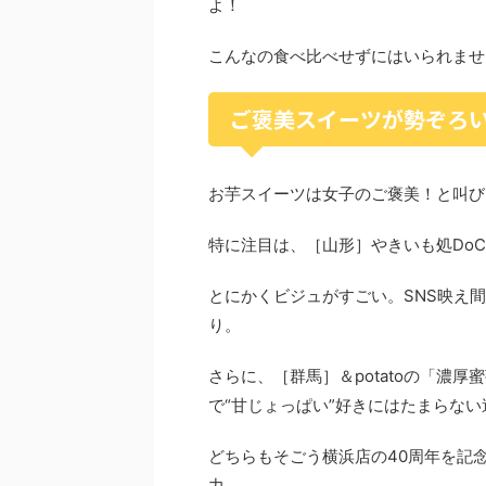
よ！
こんなの食べ比べせずにはいられませ
ご褒美スイーツが勢ぞろ
お芋スイーツは女子のご褒美！と叫び
特に注目は、［山形］やきいも処Do
とにかくビジュがすごい。SNS映え
り。
さらに、［群馬］＆potatoの「濃
で“甘じょっぱい”好きにはたまらない
どちらもそごう横浜店の40周年を記
力。