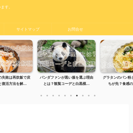
います。
サイトマップ
お問合せ
の失敗は再炊飯で戻
パンダファンが黒い服を選ぶ理由
グラタンのパン粉
復活方法を解...
とは？観覧コーデと白黒模...
ちが先？食感の