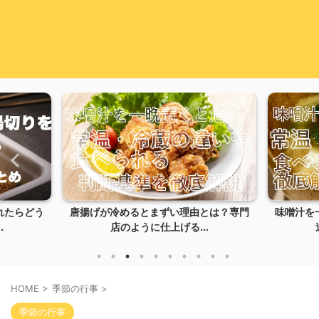
れたらどう
唐揚げが冷めるとまずい理由とは？専門
味噌汁を
.
店のように仕上げる...
HOME
>
季節の行事
>
季節の行事