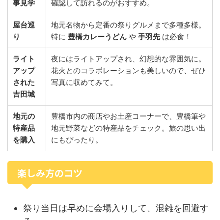
事見学
確認して訪れるのがおすすめ。
屋台巡
地元名物から定番の祭りグルメまで多種多様。
り
特に
豊橋カレーうどん
や
手羽先
は必食！
ライト
夜にはライトアップされ、幻想的な雰囲気に。
アップ
花火とのコラボレーションも美しいので、ぜひ
された
写真に収めてみて。
吉田城
地元の
豊橋市内の商店やお土産コーナーで、豊橋筆や
特産品
地元野菜などの特産品をチェック。旅の思い出
を購入
にもぴったり。
楽しみ方のコツ
祭り当日は早めに会場入りして、混雑を回避す