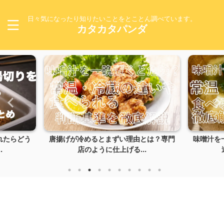
日々気になったり知りたいことをとことん調べています。
カタカタパンダ
れたらどう
唐揚げが冷めるとまずい理由とは？専門
味噌汁を
.
店のように仕上げる...