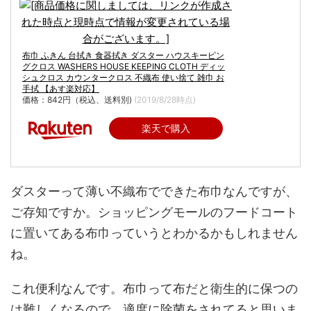
布巾 ふきん 台拭き 食器拭き ダスター ハウスキーピン
グクロス WASHERS HOUSE KEEPING CLOTH ディッ
シュクロス カウンタークロス 不織布 使い捨て 雑巾 お
手拭 【あす楽対応】
価格：842円（税込、送料別)
(2019/8/28時点)
楽天で購入
ダスターって薄い不織布でできた布巾なんですが、
ご存知ですか。ショッピングモールのフードコート
に置いてある布巾っていうとわかるかもしれません
ね。
これ便利なんです。布巾って布だと衛生的に保つの
は難しくなるので、適度に除菌をされてると思いま