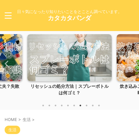
日々気になったり知りたいことをとことん調べています。
カタカタパンダ
リセッシュの処分方法｜スプレーボトル
炊き込みご飯の失敗は
は何ゴミ？
時間と復活方法
HOME
>
生活
>
生活