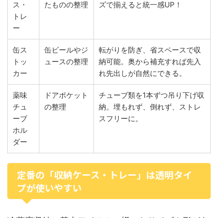
ス・
たものの整理
ズで揃えると統一感UP！
トレ
ー
缶ス
缶ビールやジ
転がりを防ぎ、省スペースで収
トッ
ュースの整理
納可能。奥から補充すれば先入
カー
れ先出しが自然にできる。
薬味
ドアポケット
チューブ類を1本ずつ吊り下げ収
チュ
の整理
納。埋もれず、倒れず、ストレ
ーブ
スフリーに。
ホル
ダー
定番の「収納ケース・トレー」は透明タイ
プが使いやすい