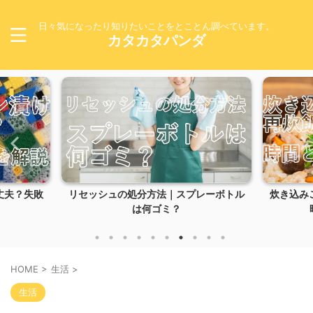
日々気になったり知りたいことをとことん調べています。
カタカタパンダ
丈夫？失敗
リセッシュの処分方法｜スプレーボトル
炊き込み
は何ゴミ？
HOME
>
生活
>
生活