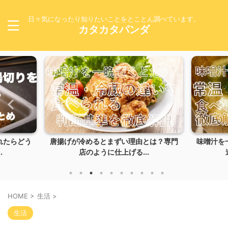
日々気になったり知りたいことをとことん調べています。
カタカタパンダ
れたらどう
唐揚げが冷めるとまずい理由とは？専門
味噌汁を
.
店のように仕上げる...
HOME
>
生活
>
生活