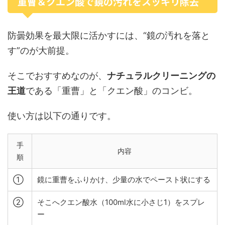
重曹＆クエン酸で鏡の汚れをスッキリ除去
防曇効果を最大限に活かすには、“鏡の汚れを落と
す”のが大前提。
そこでおすすめなのが、
ナチュラルクリーニングの
王道
である「重曹」と「クエン酸」のコンビ。
使い方は以下の通りです。
手
内容
順
①
鏡に重曹をふりかけ、少量の水でペースト状にする
②
そこへクエン酸水（100ml水に小さじ1）をスプレ
ー