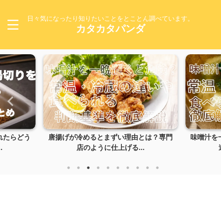
日々気になったり知りたいことをとことん調べています。
カタカタパンダ
れたらどう
唐揚げが冷めるとまずい理由とは？専門
味噌汁を
.
店のように仕上げる...