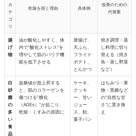
カ
改善のための
乾燥を招く理由
具体例
テ
代替案
ゴ
リ
揚
油が酸化しやすく、体
唐揚げ、
焼き調理・蒸
げ
内で“酸化ストレス”を
天ぷら、
し料理に切り
物
増やして肌のバリア機
フライド
替える（焼き
能を低下させる
ポテト、
魚・蒸し野菜
とんかつ
など）
白
血糖値が急上昇する
ケーキ、
はちみつ・果
砂
と、肌のコラーゲンを
クッキ
物・黒糖など
糖
傷つける“糖化
ー、甘い
の“自然な甘
の
（AGEs）”が起こり、
ジュー
さ”に置き換
多
乾燥・くすみの原因に
ス、飴、
え
い
菓子パン
食
品