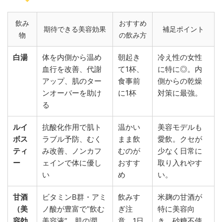
飲み
おすすめ
期待できる美容効果
補足ポイント
物
の飲み方
白湯
体を内側から温め
朝起き
冷え性の女性
血行を改善、代謝
て1杯、
に特に◎。内
アップ、肌のター
食事前
側からの乾燥
ンオーバーを助け
に1杯
対策に最強。
る
ルイ
抗酸化作用で肌ト
温かい
美容モデルも
ボス
ラブル予防、むく
まま飲
愛飲。クセが
ティ
み改善、ノンカフ
むのが
少なく日常に
ー
ェインで体に優し
おすす
取り入れやす
い
め
い。
甘酒
ビタミンB群・アミ
飲みす
米麹の甘酒が
（美
ノ酸が豊富で“飲む
ぎ注
特に美容向
容効
美容液”。肌の潤
意。1日
き。砂糖不使