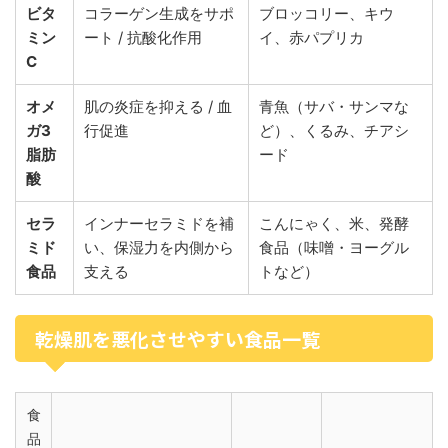
ビタ
コラーゲン生成をサポ
ブロッコリー、キウ
ミン
ート / 抗酸化作用
イ、赤パプリカ
C
オメ
肌の炎症を抑える / 血
青魚（サバ・サンマな
ガ3
行促進
ど）、くるみ、チアシ
脂肪
ード
酸
セラ
インナーセラミドを補
こんにゃく、米、発酵
ミド
い、保湿力を内側から
食品（味噌・ヨーグル
食品
支える
トなど）
乾燥肌を悪化させやすい食品一覧
食
品