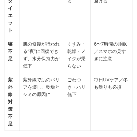
ダ
る
避ける
イ
エ
ッ
ト
寝
肌の修復が行われ
くすみ・
6〜7時間の睡眠
不
る“夜”に回復でき
乾燥・メ
／スマホの見す
足
ず、水分保持力が
イクが乗
ぎに注意
低下
らない
紫
紫外線で肌のバリ
ごわつ
毎日UVケア／冬
外
アを壊し、乾燥と
き・ハリ
も曇りも必須
線
シミの原因に
低下
対
策
不
足