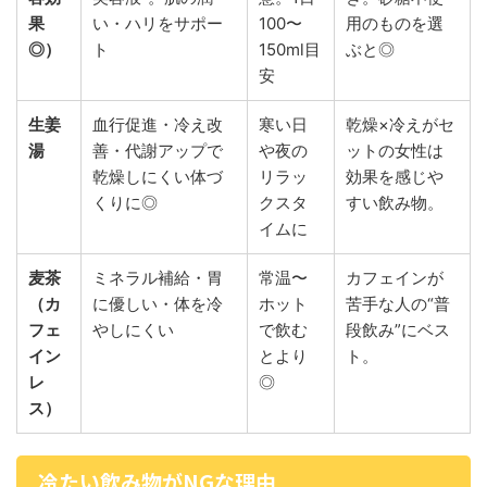
果
い・ハリをサポー
100〜
用のものを選
◎）
ト
150ml目
ぶと◎
安
生姜
血行促進・冷え改
寒い日
乾燥×冷えがセ
湯
善・代謝アップで
や夜の
ットの女性は
乾燥しにくい体づ
リラッ
効果を感じや
くりに◎
クスタ
すい飲み物。
イムに
麦茶
ミネラル補給・胃
常温〜
カフェインが
（カ
に優しい・体を冷
ホット
苦手な人の“普
フェ
やしにくい
で飲む
段飲み”にベス
イン
とより
ト。
レ
◎
ス）
冷たい飲み物がNGな理由