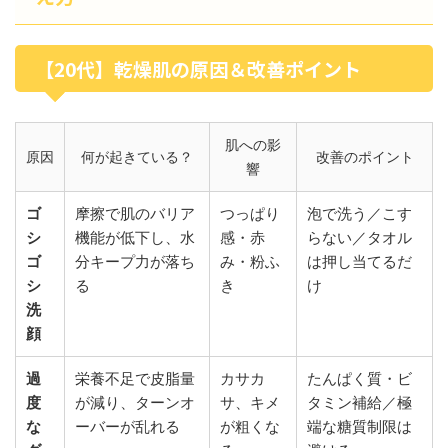
【20代】乾燥肌の原因＆改善ポイント
肌への影
原因
何が起きている？
改善のポイント
響
ゴ
摩擦で肌のバリア
つっぱり
泡で洗う／こす
シ
機能が低下し、水
感・赤
らない／タオル
ゴ
分キープ力が落ち
み・粉ふ
は押し当てるだ
シ
る
き
け
洗
顔
過
栄養不足で皮脂量
カサカ
たんぱく質・ビ
度
が減り、ターンオ
サ、キメ
タミン補給／極
な
ーバーが乱れる
が粗くな
端な糖質制限は