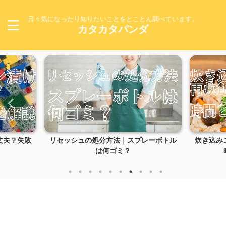
日々気になったり知りたいことをとことん調べています。
カタカタパンダ
丈夫？失敗
リセッシュの処分方法｜スプレーボトル
炊き込み
は何ゴミ？