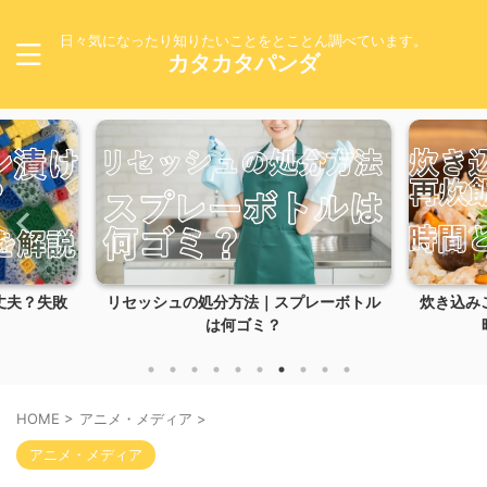
日々気になったり知りたいことをとことん調べています。
カタカタパンダ
レーボトル
炊き込みご飯の失敗は再炊飯で戻せる？
パンダフ
時間と復活方法を解...
HOME
>
アニメ・メディア
>
アニメ・メディア