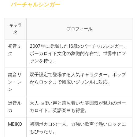
バーチャルシンガー
キャラ
プロフィール
名
初音ミ
2007年に登場した16歳のバーチャルシンガー。
ク
ボーカロイド文化の象徴的存在で、世界中にフ
ァンを持つ。
鏡音リ
双子設定で登場する人気キャラクター。ポップ
ン・レ
からロックまで幅広いジャンルに対応。
ン
巡音ル
大人っぽい声と落ち着いた雰囲気が魅力のボー
カ
カロイド。英語楽曲も得意。
MEIKO
初期ボカロの一人。力強い歌声で熱いロックに
もぴったり。