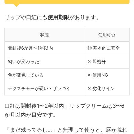
リップや口紅にも
使用期限
があります。
状態
使用可否
開封後6か月〜1年以内
◎ 基本的に安全
匂いが変わった
✕ 即処分
色が変色している
✕ 使用NG
テクスチャーが硬い・ザラつく
✕ 劣化サイン
口紅は開封後1〜2年以内、リップクリームは3〜6
か月以内が目安です。
「まだ残ってるし…」と無理して使うと、唇が荒れ