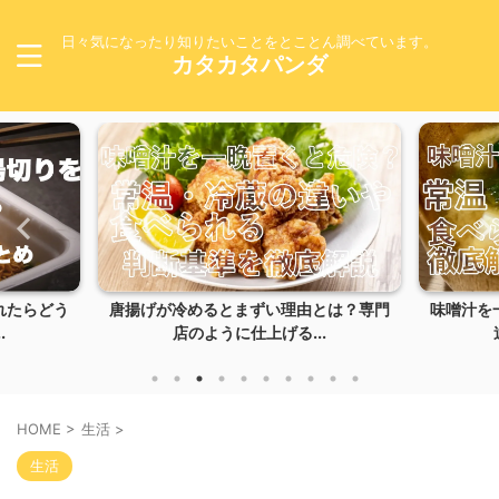
日々気になったり知りたいことをとことん調べています。
カタカタパンダ
とまずい理由とは？専門
味噌汁を一晩置くと危険？常温・冷蔵の
うに仕上げる...
違いや食べられる判...
HOME
>
生活
>
生活