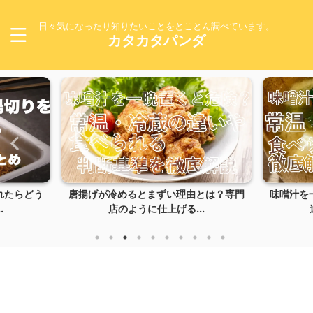
日々気になったり知りたいことをとことん調べています。
カタカタパンダ
れたらどう
唐揚げが冷めるとまずい理由とは？専門
味噌汁を
.
店のように仕上げる...