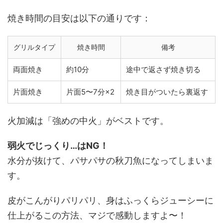
焼き時間の目安は以下の通りです：
グリルタイプ
焼き時間
備考
両面焼き
約10分
途中で返さず焼き切る
片面焼き
片面5〜7分×2
焼き目がついたら裏返す
火加減は「強めの中火」がベストです。
弱火でじっくり…はNG！
水分が抜けて、パサパサの秋刀魚になってしまいま
す。
皮がこんがりパリパリ、身はふっくらジューシーに
仕上がるこの方法、マジで感動しますよ〜！