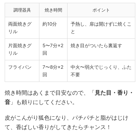
調理器具
焼き時間
ポイント
両面焼きグ
約10分
予熱し、扉は開けずに焼くこ
リル
と
片面焼きグ
5〜7分×2
焼き目がついたら裏返す
リル
回
フライパン
7〜8分×2
中火〜弱火でじっくり、ふた
回
不要
焼き時間はあくまで目安なので、「
見た目・香り・
音
」も頼りにしてください。
皮がこんがり狐色になり、パチパチと脂がはじけ
て、香ばしい香りがしてきたらチャンス！