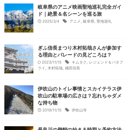
岐阜県のアニメ映画聖地巡礼完全ガイ
ド｜絶景＆名シーンを巡る旅
2025/3/4
アニメ
,
岐阜県
,
聖地巡礼
ぎふ信長まつり木村拓哉さんが参加す
る理由とパレードの見どころは？
2023/11/15
キムタク
,
レジェンド＆バタフ
ライ
,
木村拓哉
,
織田信長
伊吹山のトイレ事情とスカイテラス伊
吹山の駐車場の広さは？忘れちゃダメ
な持ち物
2019/11/15
伊吹山寺
長良川の鵜飼の始まる時期と予約方法