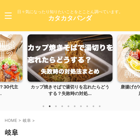
日々気になったり知りたいことをとことん調べています。
カタカタパンダ
30代主
カップ焼きそばで湯切りを忘れたらどう
唐揚げが冷
する？失敗時の対処...
店
HOME
>
岐阜
>
岐阜