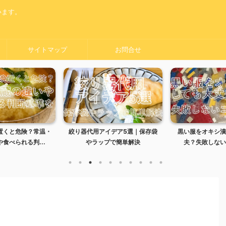
います。
サイトマップ
お問合せ
置くと危険？常温・
絞り器代用アイデア5選｜保存袋
黒い服をオキシ漬
食べられる判...
やラップで簡単解決
夫？失敗しない