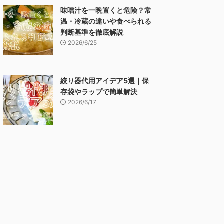
味噌汁を一晩置くと危険？常
温・冷蔵の違いや食べられる
判断基準を徹底解説
2026/6/25
絞り器代用アイデア5選｜保
存袋やラップで簡単解決
2026/6/17