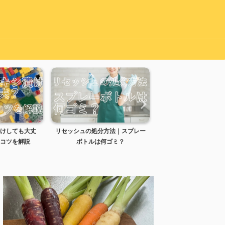
けしても大丈
リセッシュの処分方法｜スプレー
炊き込みご飯の失敗は
コツを解説
ボトルは何ゴミ？
せる？時間と復活方法