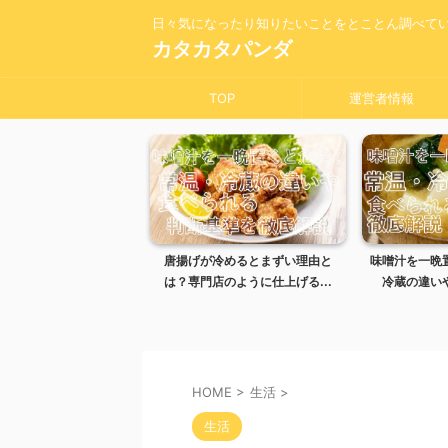
日々気になったり知りたいことをとことん調べて
カタカタパンダ
TOP
運営者情報
きそばで湯切りを忘れた
唐揚げが冷めるとまずい理由と
味噌汁を一晩
る？失敗時の対処...
は？専門店のように仕上げる...
冷蔵の違いや
HOME
>
生活
>
生活