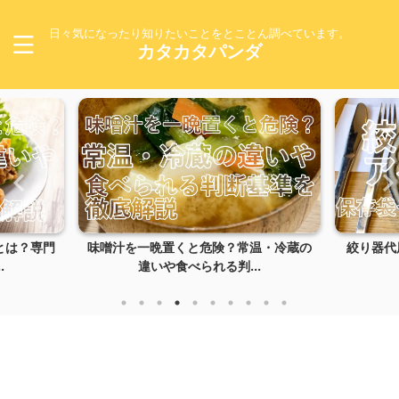
日々気になったり知りたいことをとことん調べています。
カタカタパンダ
とは？専門
味噌汁を一晩置くと危険？常温・冷蔵の
絞り器代
.
違いや食べられる判...