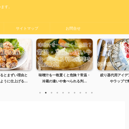
います。
サイトマップ
お問合せ
置くと危険？常温・
絞り器代用アイデア5選｜保存袋
黒い服をオキシ漬
食べられる判...
やラップで簡単解決
夫？失敗しない