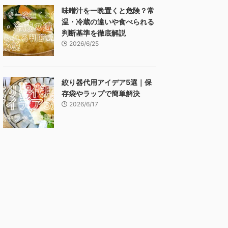
味噌汁を一晩置くと危険？常
温・冷蔵の違いや食べられる
判断基準を徹底解説
2026/6/25
絞り器代用アイデア5選｜保
存袋やラップで簡単解決
2026/6/17