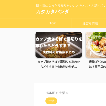
日々気になったり知りたいことをとことん調べて
カタカタパンダ
TOP
運営者情報
きそばで湯切りを忘れた
唐揚げが冷めるとまずい理由と
味噌汁を一晩
る？失敗時の対処...
は？専門店のように仕上げる...
冷蔵の違いや
HOME
>
生活
>
生活