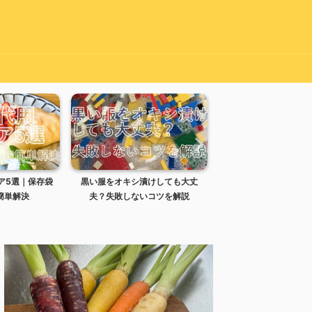
けしても大丈
リセッシュの処分方法｜スプレー
炊き込みご飯の失敗は
コツを解説
ボトルは何ゴミ？
せる？時間と復活方法